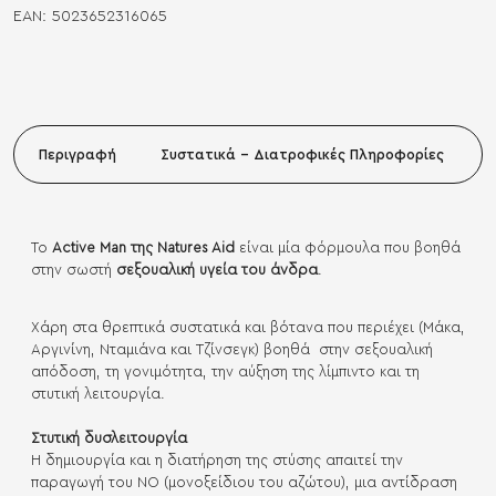
EAN:
5023652316065
Περιγραφή
Συστατικά - Διατροφικές Πληροφορίες
Το
Active Man της Natures Aid
είναι μία φόρμουλα που βοηθά
στην σωστή
σεξουαλική υγεία του άνδρα
.
Χάρη στα θρεπτικά συστατικά και βότανα που περιέχει (Μάκα,
Αργινίνη, Νταμιάνα και Τζίνσεγκ) βοηθά στην σεξουαλική
απόδοση, τη γονιμότητα, την αύξηση της λίμπιντο και τη
στυτική λειτουργία.
Στυτική δυσλειτουργία
Η δημιουργία και η διατήρηση της στύσης απαιτεί την
παραγωγή του ΝΟ (μονοξείδιου του αζώτου), μια αντίδραση