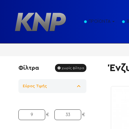
ΠΡΟΪΟΝΤΑ
Ένζ
Φίλτρα
χωρίς φίλτρα
Εύρος Τιμής
€
€