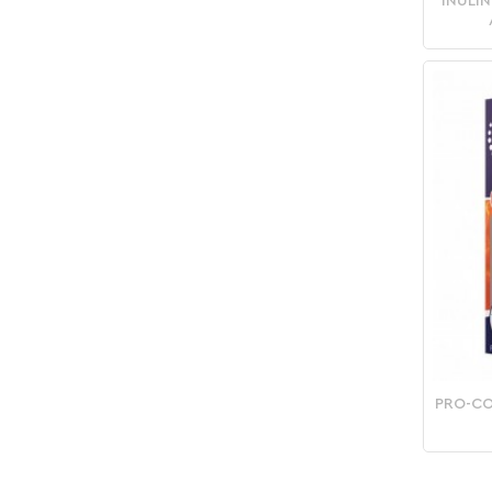
INULI
PRO-CO