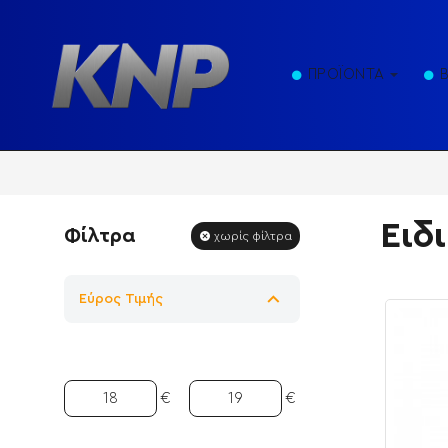
ΠΡΟΪΟΝΤΑ
Ειδ
Φίλτρα
χωρίς φίλτρα
Εύρος Τιμής
€
€